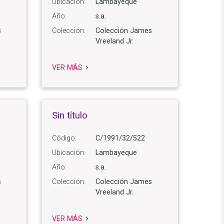
Ubicación:
Lambayeque
Año:
s.a.
s
Colección:
Colección James
Vreeland Jr.
VER MÁS
Sin título
Código:
C/1991/32/522
Ubicación:
Lambayeque
Año:
s.a.
s
Colección:
Colección James
Vreeland Jr.
VER MÁS