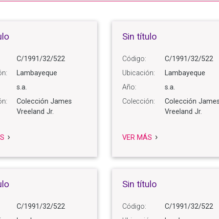
ulo
Sin título
C/1991/32/522
Código:
C/1991/32/522
ón:
Lambayeque
Ubicación:
Lambayeque
s.a.
Año:
s.a.
ón:
Colección James
Colección:
Colección Jame
Vreeland Jr.
Vreeland Jr.
S
VER MÁS
ulo
Sin título
C/1991/32/522
Código:
C/1991/32/522