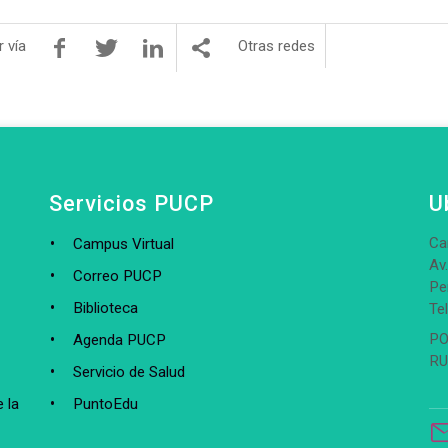
 vía
Otras redes
Servicios PUCP
U
Ca
Campus Virtual
Av
Correo PUCP
Pe
Biblioteca
Te
PO
Agenda PUCP
RU
Servicio de Salud
 la
PuntoEdu