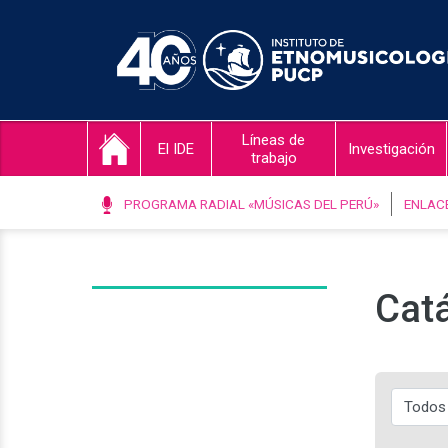
Líneas de
El IDE
Investigación
trabajo
PROGRAMA RADIAL «MÚSICAS DEL PERÚ»
ENLAC
Catá