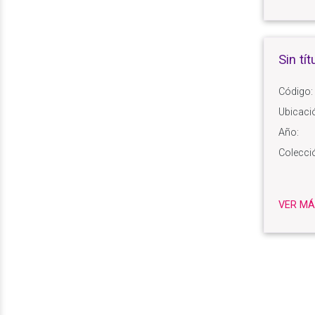
Sin tít
Código:
Ubicaci
Año:
Colecci
VER MÁ