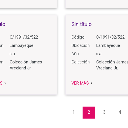
ulo
Sin título
C/1991/32/522
Código:
C/1991/32/522
ón:
Lambayeque
Ubicación:
Lambayeque
s.a.
Año:
s.a.
ón:
Colección James
Colección:
Colección Jame
Vreeland Jr.
Vreeland Jr.
S
VER MÁS
1
2
3
4