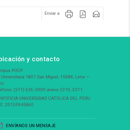
Enviar a
bicación y contacto
mpus PUCP
. Universitaria 1801 San Miguel, 15088, Lima —
rú
léfono: (511) 626-2000 anexo 2310, 2311
NTIFICIA UNIVERSIDAD CATOLICA DEL PERU
C: 20155945860
ENVÍANOS UN MENSAJE