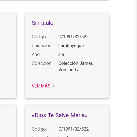
Sin título
Código:
C/1991/32/522
Ubicación:
Lambayeque
Año:
s.a.
s
Colección:
Colección James
Vreeland Jr.
VER MÁS
«Dios Te Salve María»
Código:
C/1991/32/522