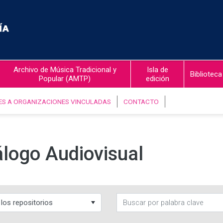
Archivo de Música Tradicional y
Isla de
Biblioteca
Popular (AMTP)
edición
ES A ORGANIZACIONES VINCULADAS
CONTACTO
logo Audiovisual