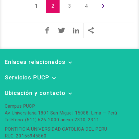
1
2
3
4
Enlaces relacionados
Servicios PUCP
Ubicación y contacto
Campus PUCP
Av. Universitaria 1801 San Miguel, 15088, Lima — Perú
Teléfono: (511) 626-2000 anexo 2310, 2311
PONTIFICIA UNIVERSIDAD CATOLICA DEL PERU
RUC: 20155945860