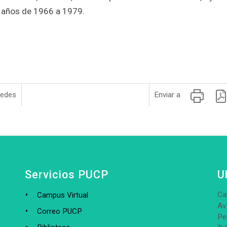
s años de 1966 a 1979.
redes
Enviar a
Servicios PUCP
U
Ca
Campus Virtual
Av
Correo PUCP
Pe