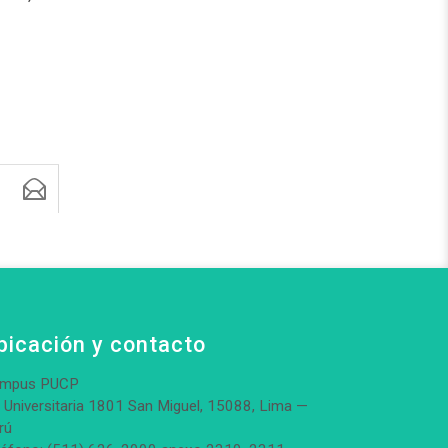
bicación y contacto
mpus PUCP
. Universitaria 1801 San Miguel, 15088, Lima —
rú