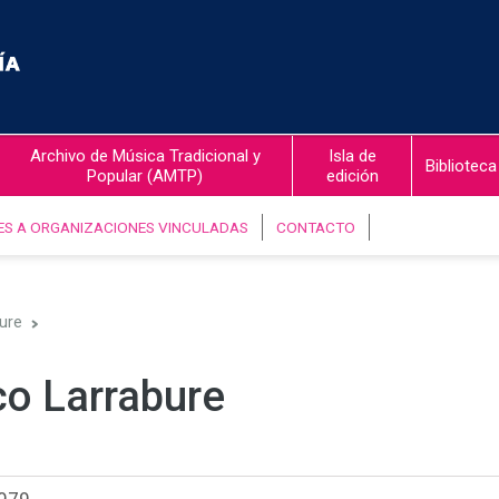
Archivo de Música Tradicional y
Isla de
Biblioteca
Popular (AMTP)
edición
ES A ORGANIZACIONES VINCULADAS
CONTACTO
ure
co Larrabure
979