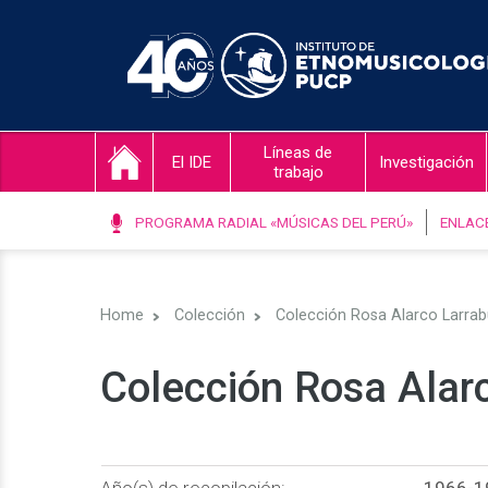
Líneas de
El IDE
Investigación
trabajo
PROGRAMA RADIAL «MÚSICAS DEL PERÚ»
ENLAC
Home
Colección
Colección Rosa Alarco Larrab
Colección Rosa Alar
Año(s) de recopilación:
1966-1