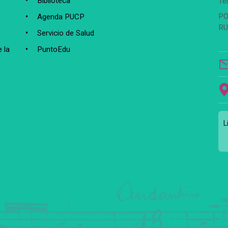
Biblioteca
Te
PO
Agenda PUCP
RU
Servicio de Salud
 la
PuntoEdu
L