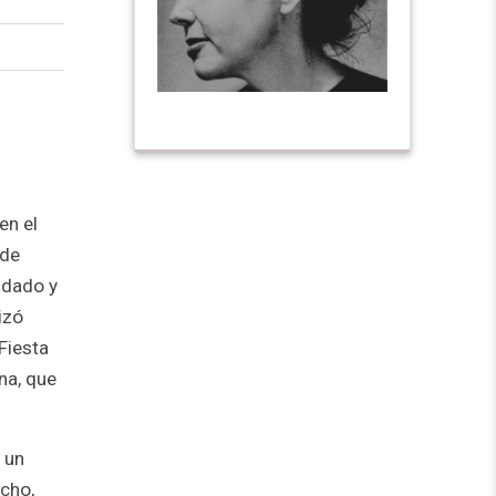
en el
 de
ndado y
izó
Fiesta
na, que
 un
cho,