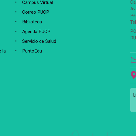
Ca
Campus Virtual
Av
Correo PUCP
Pe
Biblioteca
Te
PO
Agenda PUCP
RU
Servicio de Salud
 la
PuntoEdu
L