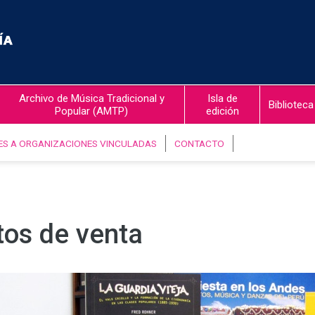
Archivo de Música Tradicional y
Isla de
Biblioteca
Popular (AMTP)
edición
ES A ORGANIZACIONES VINCULADAS
CONTACTO
tos de venta