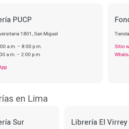
ería PUCP
Fond
versitaria 1801, San Miguel
Tienda
00 a.m. – 8:00 p.m.
Sitio 
00 a.m. – 2:00 p.m.
Whats
App
rías en Lima
ería Sur
Librería El Virrey