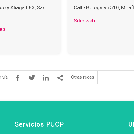
do y Aliaga 683, San
Calle Bolognesi 510, Miraf
Sitio web
web
 vía
Otras redes
Servicios PUCP
U