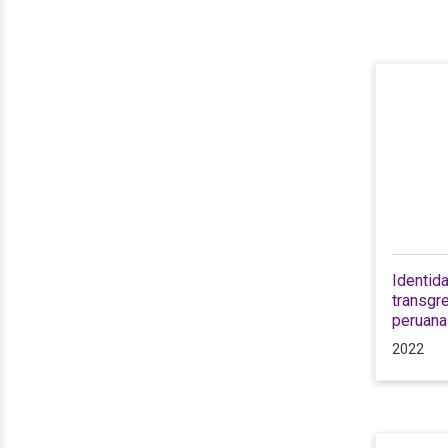
Identid
transgr
peruana
2022