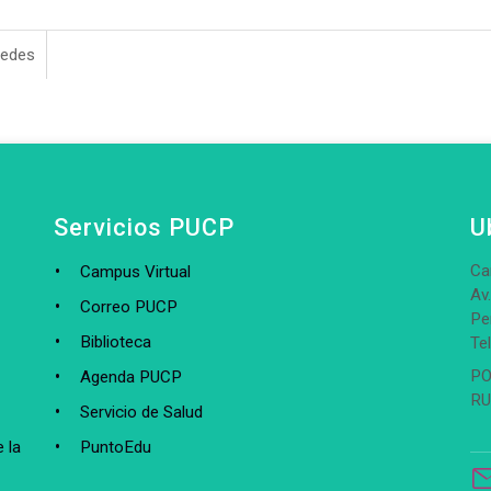
redes
Servicios PUCP
U
Ca
Campus Virtual
Av
Correo PUCP
Pe
Biblioteca
Te
PO
Agenda PUCP
RU
Servicio de Salud
 la
PuntoEdu