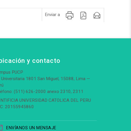
Enviar a
bicación y contacto
mpus PUCP
. Universitaria 1801 San Miguel, 15088, Lima —
rú
léfono: (511) 626-2000 anexo 2310, 2311
NTIFICIA UNIVERSIDAD CATOLICA DEL PERU
C: 20155945860
ENVÍANOS UN MENSAJE