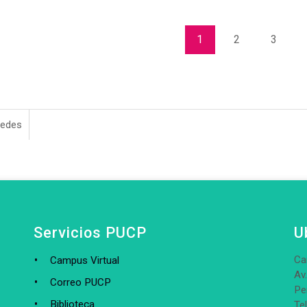
1
2
3
redes
Servicios PUCP
U
Ca
Campus Virtual
Av
Correo PUCP
Pe
Biblioteca
Te