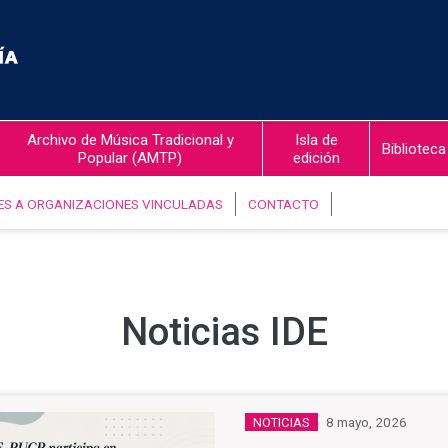
Archivo de Música Tradicional y
Isla de
Biblioteca
Popular (AMTP)
edición
ES A ORGANIZACIONES VINCULADAS
CONTACTO
Noticias IDE
8 mayo, 2026
NOTICIAS