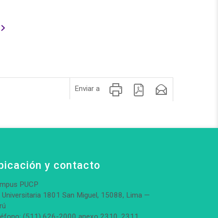
Enviar a
bicación y contacto
mpus PUCP
. Universitaria 1801 San Miguel, 15088, Lima —
rú
léfono: (511) 626-2000 anexo 2310, 2311