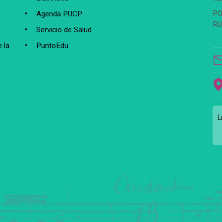
PO
Agenda PUCP
RU
Servicio de Salud
 la
PuntoEdu
L