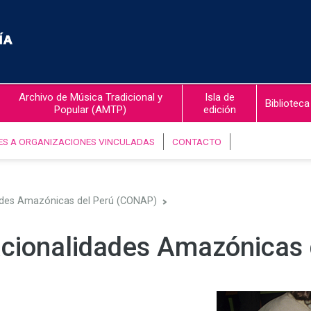
Archivo de Música Tradicional y
Isla de
Biblioteca
Popular (AMTP)
edición
ES A ORGANIZACIONES VINCULADAS
CONTACTO
ades Amazónicas del Perú (CONAP)
acionalidades Amazónicas