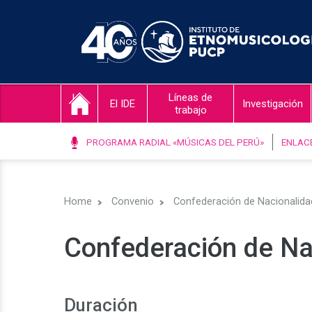
Líneas de
El IDE
Investigación
trabajo
PROGRAMA RADIAL «MÚSICAS DEL PERÚ»
ENLAC
Home
Convenio
Confederación de Nacionalid
Confederación de N
Duración