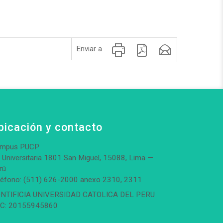
Enviar a
bicación y contacto
mpus PUCP
. Universitaria 1801 San Miguel, 15088, Lima —
rú
léfono: (511) 626-2000 anexo 2310, 2311
NTIFICIA UNIVERSIDAD CATOLICA DEL PERU
C: 20155945860