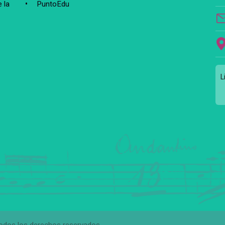
 la
PuntoEdu
L
Todos los derechos reservados.