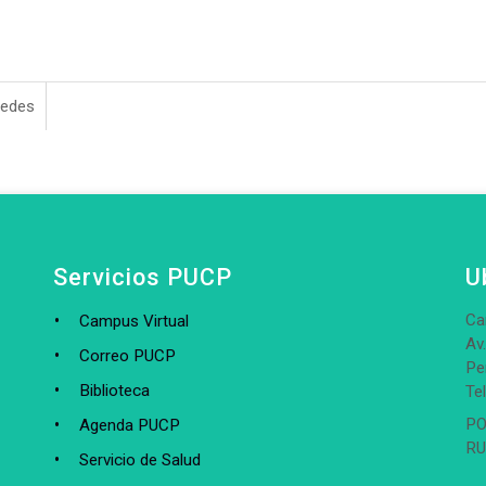
redes
Servicios PUCP
U
Ca
Campus Virtual
Av
Correo PUCP
Pe
Biblioteca
Te
PO
Agenda PUCP
RU
Servicio de Salud