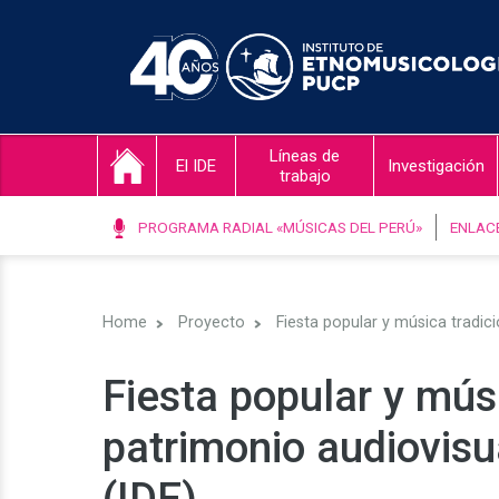
Líneas de
El IDE
Investigación
trabajo
PROGRAMA RADIAL «MÚSICAS DEL PERÚ»
ENLAC
Home
Proyecto
Fiesta popular y música tradic
Fiesta popular y mús
patrimonio audiovisu
(IDE)