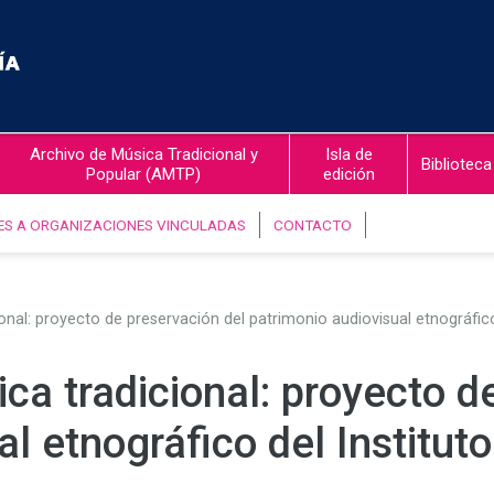
Archivo de Música Tradicional y
Isla de
Biblioteca
Popular (AMTP)
edición
ES A ORGANIZACIONES VINCULADAS
CONTACTO
ional: proyecto de preservación del patrimonio audiovisual etnográfic
ica tradicional: proyecto d
al etnográfico del Institu