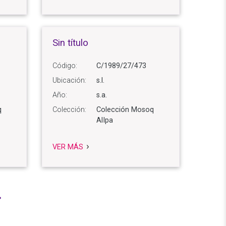
Sin título
Código:
C/1989/27/473
Ubicación:
s.l.
Año:
s.a.
q
Colección:
Colección Mosoq
AlIpa
VER MÁS