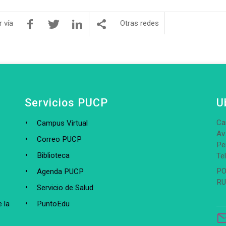
 vía
Otras redes
Servicios PUCP
U
Ca
Campus Virtual
Av
Correo PUCP
Pe
Biblioteca
Te
PO
Agenda PUCP
RU
Servicio de Salud
 la
PuntoEdu