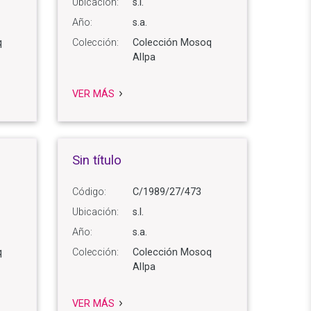
Ubicación:
s.l.
Año:
s.a.
q
Colección:
Colección Mosoq
AlIpa
VER MÁS
Sin título
Código:
C/1989/27/473
Ubicación:
s.l.
Año:
s.a.
q
Colección:
Colección Mosoq
AlIpa
VER MÁS