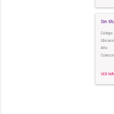
Sin tít
Código:
Ubicaci
Año:
Colecci
VER MÁ