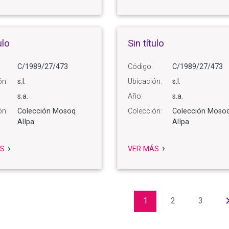
ulo
Sin título
C/1989/27/473
Código:
C/1989/27/473
ón:
s.l.
Ubicación:
s.l.
s.a.
Año:
s.a.
ón:
Colección Mosoq
Colección:
Colección Moso
AlIpa
AlIpa
S
VER MÁS
1
2
3