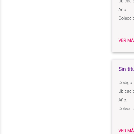
Ubicaci
Año:
Colecci
VER MÁ
Sin tít
Código:
Ubicaci
Año:
Colecci
VER MÁ