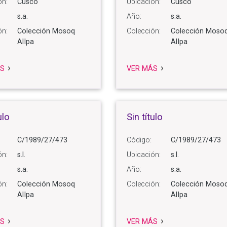
ón:
Cusco
Ubicación:
Cusco
s.a.
Año:
s.a.
ón:
Colección Mosoq
Colección:
Colección Moso
AlIpa
AlIpa
S
VER MÁS
ulo
Sin título
C/1989/27/473
Código:
C/1989/27/473
ón:
s.l.
Ubicación:
s.l.
s.a.
Año:
s.a.
ón:
Colección Mosoq
Colección:
Colección Moso
AlIpa
AlIpa
S
VER MÁS