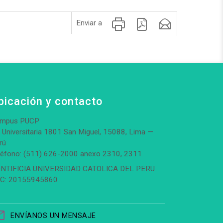
Enviar a
bicación y contacto
mpus PUCP
. Universitaria 1801 San Miguel, 15088, Lima —
rú
léfono: (511) 626-2000 anexo 2310, 2311
NTIFICIA UNIVERSIDAD CATOLICA DEL PERU
C: 20155945860
ENVÍANOS UN MENSAJE