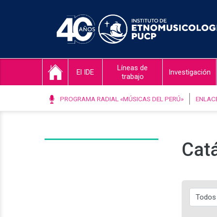
Líneas de
El IDE
Investigación
trabajo
PROGRAMA RADIAL «MÚSICAS DEL PERÚ»
ENLAC
Catá