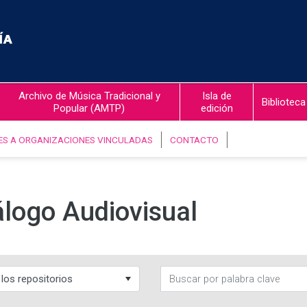
Archivo de Música Tradicional y
Isla de
Biblioteca
Popular (AMTP)
edición
ES A ORGANIZACIONES VINCULADAS
CONTACTO
logo Audiovisual