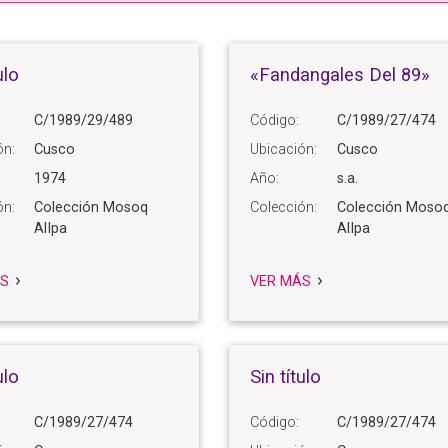
ulo
«Fandangales Del 89»
C/1989/29/489
Código:
C/1989/27/474
ón:
Cusco
Ubicación:
Cusco
1974
Año:
s.a.
ón:
Colección Mosoq
Colección:
Colección Moso
AlIpa
AlIpa
S
VER MÁS
ulo
Sin título
C/1989/27/474
Código:
C/1989/27/474