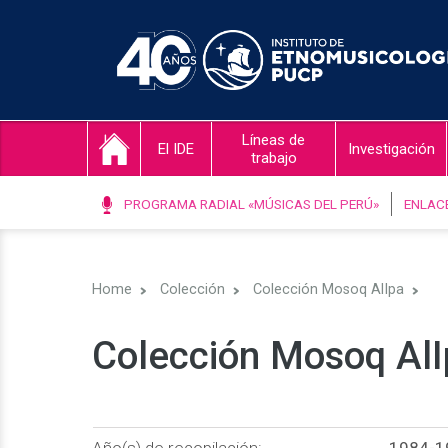
Líneas de
El IDE
Investigación
trabajo
PROGRAMA RADIAL «MÚSICAS DEL PERÚ»
ENLAC
Home
Colección
Colección Mosoq AlIpa
Colección Mosoq AlI
Año(s) de recopilación:
1984-1