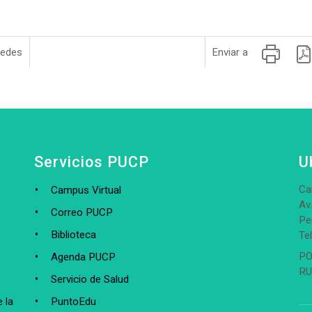
redes
Enviar a
Servicios PUCP
U
Ca
Campus Virtual
Av
Correo PUCP
Pe
Biblioteca
Te
PO
Agenda PUCP
RU
Servicio de Salud
 la
PuntoEdu