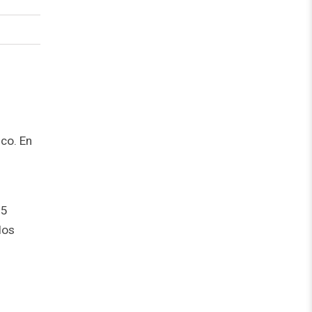
co. En
15
los