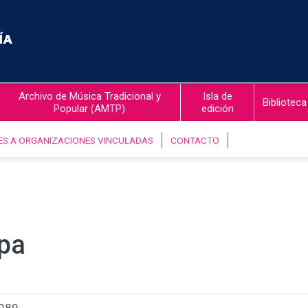
Archivo de Música Tradicional y
Isla de
Biblioteca
Popular (AMTP)
edición
ES A ORGANIZACIONES VINCULADAS
CONTACTO
pa
989