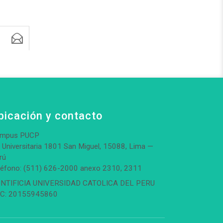
bicación y contacto
mpus PUCP
. Universitaria 1801 San Miguel, 15088, Lima —
rú
léfono: (511) 626-2000 anexo 2310, 2311
NTIFICIA UNIVERSIDAD CATOLICA DEL PERU
C: 20155945860