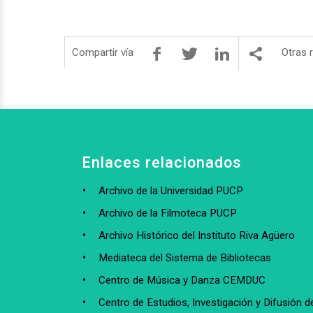
Compartir vía
Otras 
Enlaces relacionados
Archivo de la Universidad PUCP
Archivo de la Filmoteca PUCP
Archivo Histórico del Instituto Riva Agüero
Mediateca del Sistema de Bibliotecas
Centro de Música y Danza CEMDUC
Centro de Estudios, Investigación y Difusión de